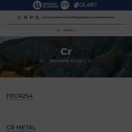
Skip
to
content
MENU
Cr
>
Standards EPMA
>
Cr
FECR2S4
CR METAL