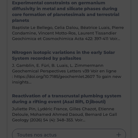
Experimental constraints on germanium
diffusivity in metal and silicate phases during
core formation of planetesimals and terrestrial
planets
Baptiste Le Bellego, Celia Dalou, Béatrice Luais, Pierre
Condamine, Vincent Motto-Ros, Laurent Tissandier
Geochimica et Cosmochimica Acta 422: 397-411 Voir…
Nitrogen isotopic variations in the early Solar
System recorded by pallasites
J. Gamblin, E. Füri, B. Luais, L. Zimmermann
Geochemical Perspectives Letters v39 Voir en ligne
: https://doi.org/10.7185/geochemlet.2607 To gain new
insights…
Reactivation of a transcrustal plumbing system
during a rifting event (Asal Rift, Djibouti)
Juliette Pin, Lydéric France, Gilles Chazot, Etienne
Deloule, Mohamed Ahmed Daoud, Bernard Le Gall
Geology (2026) 54 (4): 348–353. Voir…
Toutes nos actus