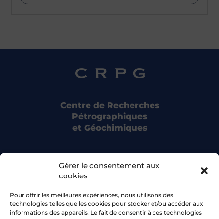
Centre de Recherches
Pétrographiques
et Géochimiques
CRPG UMR 7358 CNRS-UL
15 rue Notre Dame des Pauvres
Gérer le consentement aux
54500 Vandoeuvre-lès-Nancy
cookies
Pour offrir les meilleures expériences, nous utilisons des
Bluesky
technologies telles que les cookies pour stocker et/ou accéder aux
informations des appareils. Le fait de consentir à ces technologies