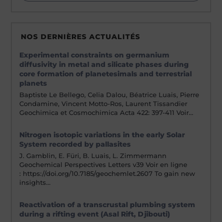
NOS DERNIÈRES ACTUALITÉS
Experimental constraints on germanium
diffusivity in metal and silicate phases during
core formation of planetesimals and terrestrial
planets
Baptiste Le Bellego, Celia Dalou, Béatrice Luais, Pierre
Condamine, Vincent Motto-Ros, Laurent Tissandier
Geochimica et Cosmochimica Acta 422: 397-411 Voir…
Nitrogen isotopic variations in the early Solar
System recorded by pallasites
J. Gamblin, E. Füri, B. Luais, L. Zimmermann
Geochemical Perspectives Letters v39 Voir en ligne
: https://doi.org/10.7185/geochemlet.2607 To gain new
insights…
Reactivation of a transcrustal plumbing system
during a rifting event (Asal Rift, Djibouti)