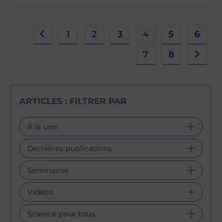
1
2
3
4
5
6
Go to the previous page
7
8
Aller à
ARTICLES : FILTRER PAR
À la une
Dernières publications
Séminaires
Vidéos
Science pour tous