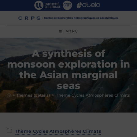
Skip
to
content
MENU
A synthesis of
monsoon exploration in
the Asian marginal
seas
>
thèmes (détails)
>
Thème Cycles Atmosphères Climats
>
Post
Thème Cycles Atmosphères Climats
category: