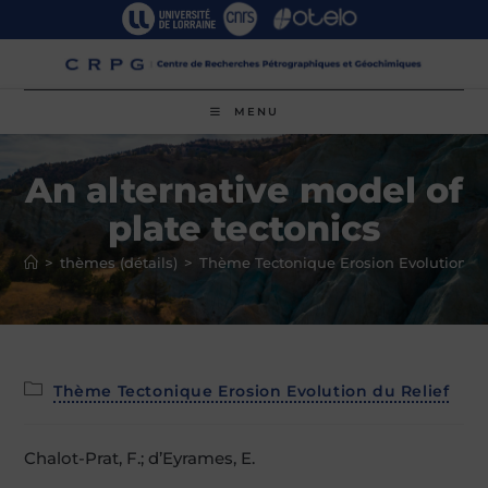
Skip
to
content
MENU
An alternative model of
plate tectonics
>
thèmes (détails)
>
Thème Tectonique Erosion Evolution du
Post
Thème Tectonique Erosion Evolution du Relief
category:
Chalot-Prat, F.; d’Eyrames, E.