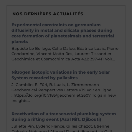
NOS DERNIÈRES ACTUALITÉS
Experimental constraints on germanium
diffusivity in metal and silicate phases during
core formation of planetesimals and terrestrial
planets
Baptiste Le Bellego, Celia Dalou, Béatrice Luais, Pierre
Condamine, Vincent Motto-Ros, Laurent Tissandier
Geochimica et Cosmochimica Acta 422: 397-411 Voir…
Nitrogen isotopic variations in the early Solar
System recorded by pallasites
J. Gamblin, E. Füri, B. Luais, L. Zimmermann
Geochemical Perspectives Letters v39 Voir en ligne
: https://doi.org/10.7185/geochemlet.2607 To gain new
insights…
Reactivation of a transcrustal plumbing system
during a rifting event (Asal Rift, Djibouti)
Juliette Pin, Lydéric France, Gilles Chazot, Etienne
Deloule, Mohamed Ahmed Daoud, Bernard Le Gall