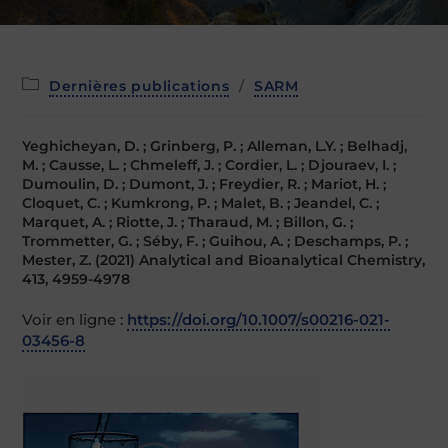
Post
Dernières publications
/
SARM
category:
Yeghicheyan, D. ; Grinberg, P. ; Alleman, L.Y. ; Belhadj,
M. ; Causse, L. ; Chmeleff, J. ; Cordier, L. ; Djouraev, I. ;
Dumoulin, D. ; Dumont, J. ; Freydier, R. ; Mariot, H. ;
Cloquet, C. ; Kumkrong, P. ; Malet, B. ; Jeandel, C. ;
Marquet, A. ; Riotte, J. ; Tharaud, M. ; Billon, G. ;
Trommetter, G. ; Séby, F. ; Guihou, A. ; Deschamps, P. ;
Mester, Z. (2021) Analytical and Bioanalytical Chemistry,
413, 4959-4978
Voir en ligne :
https://doi.org/10.1007/s00216-021-
03456-8