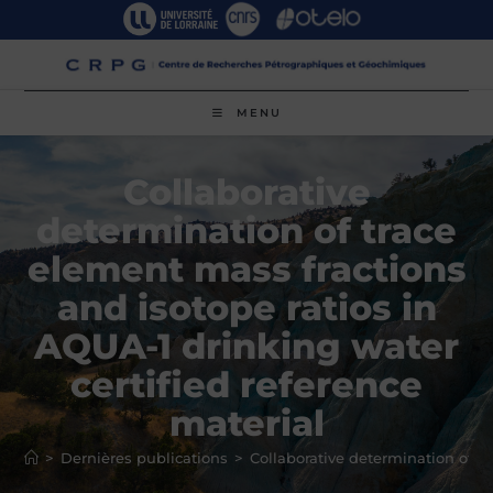
Skip
to
content
MENU
Collaborative
determination of trace
element mass fractions
and isotope ratios in
AQUA-1 drinking water
certified reference
material
>
Dernières publications
>
Collaborative determination of t