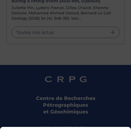
during a rifting event (Asal Rift, Djibouti)
Juliette Pin, Lydéric France, Gilles Chazot, Etienne
Deloule, Mohamed Ahmed Daoud, Bernard Le Gall
Geology (2026) 54 (4): 348–353. Voir…
Toutes nos actus
Centre de Recherches
Pétrographiques
et Géochimiques
CRPG UMR 7358 CNRS-UL