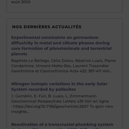
août 2005
NOS DERNIÈRES ACTUALITÉS
Experimental constraints on germanium
diffusivity in metal and silicate phases during
core formation of planetesimals and terrestrial
planets
Baptiste Le Bellego, Celia Dalou, Béatrice Luais, Pierre
Condamine, Vincent Motto-Ros, Laurent Tissandier
Geochimica et Cosmochimica Acta 422: 397-411 Voir…
Nitrogen isotopic variations in the early Solar
System recorded by pallasites
J. Gamblin, E. Füri, B. Luais, L. Zimmermann
Geochemical Perspectives Letters v39 Voir en ligne
: https://doi.org/10.7185/geochemlet.2607 To gain new
insights…
Reactivation of a transcrustal plumbing system