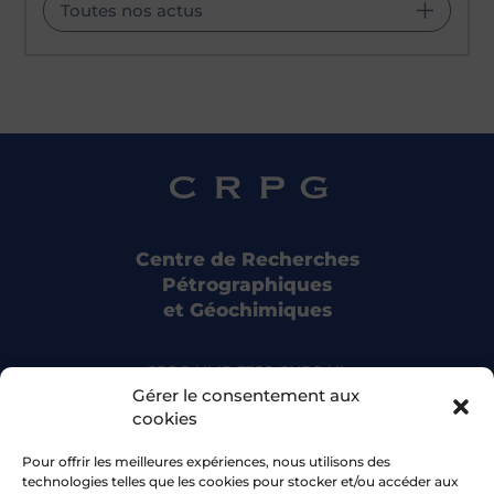
Toutes nos actus
Centre de Recherches
Pétrographiques
et Géochimiques
CRPG UMR 7358 CNRS-UL
15 rue Notre Dame des Pauvres
Gérer le consentement aux
54500 Vandoeuvre-lès-Nancy
cookies
Pour offrir les meilleures expériences, nous utilisons des
Bluesky
technologies telles que les cookies pour stocker et/ou accéder aux