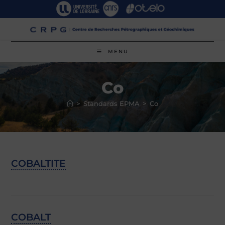
Skip
to
content
MENU
Co
>
Standards EPMA
>
Co
COBALTITE
COBALT