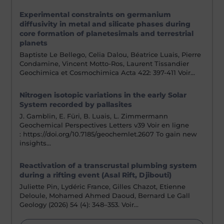
Experimental constraints on germanium
diffusivity in metal and silicate phases during
core formation of planetesimals and terrestrial
planets
Baptiste Le Bellego, Celia Dalou, Béatrice Luais, Pierre
Condamine, Vincent Motto-Ros, Laurent Tissandier
Geochimica et Cosmochimica Acta 422: 397-411 Voir…
Nitrogen isotopic variations in the early Solar
System recorded by pallasites
J. Gamblin, E. Füri, B. Luais, L. Zimmermann
Geochemical Perspectives Letters v39 Voir en ligne
: https://doi.org/10.7185/geochemlet.2607 To gain new
insights…
Reactivation of a transcrustal plumbing system
during a rifting event (Asal Rift, Djibouti)
Juliette Pin, Lydéric France, Gilles Chazot, Etienne
Deloule, Mohamed Ahmed Daoud, Bernard Le Gall
Geology (2026) 54 (4): 348–353. Voir…