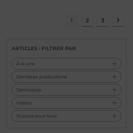
1
2
3
Aller à
ARTICLES : FILTRER PAR
À la une
Dernières publications
Séminaires
Vidéos
Science pour tous