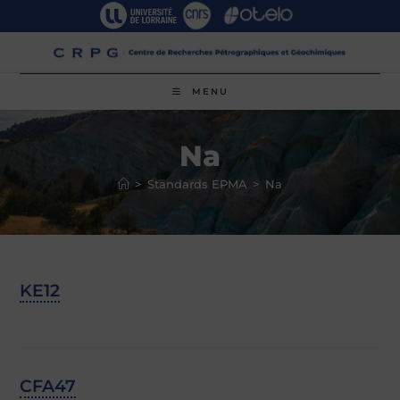
Skip
to
content
MENU
Na
>
Standards EPMA
>
Na
KE12
CFA47