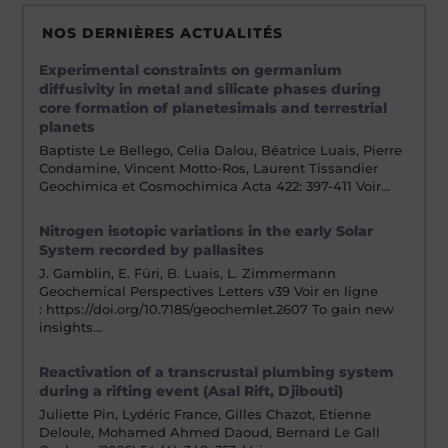
NOS DERNIÈRES ACTUALITÉS
Experimental constraints on germanium
diffusivity in metal and silicate phases during
core formation of planetesimals and terrestrial
planets
Baptiste Le Bellego, Celia Dalou, Béatrice Luais, Pierre
Condamine, Vincent Motto-Ros, Laurent Tissandier
Geochimica et Cosmochimica Acta 422: 397-411 Voir…
Nitrogen isotopic variations in the early Solar
System recorded by pallasites
J. Gamblin, E. Füri, B. Luais, L. Zimmermann
Geochemical Perspectives Letters v39 Voir en ligne
: https://doi.org/10.7185/geochemlet.2607 To gain new
insights…
Reactivation of a transcrustal plumbing system
during a rifting event (Asal Rift, Djibouti)
Juliette Pin, Lydéric France, Gilles Chazot, Etienne
Deloule, Mohamed Ahmed Daoud, Bernard Le Gall