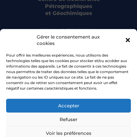
Pétrographiques
et Géochimiques
CRPG UMR 7358 CNRS-UL
15 rue Notre Dame des Pauvres
Gérer le consentement aux
54500 Vandoeuvre-lès-Nancy
cookies
Pour offrir les meilleures expériences, nous utilisons des
Bluesky
technologies telles que les cookies pour stocker et/ou accéder aux
informations des appareils. Le fait de consentir à ces technologies
nous permettra de traiter des données telles que le comportement
Facebook
de navigation ou les ID uniques sur ce site. Le fait de ne pas
consentir ou de retirer son consentement peut avoir un effet
négatif sur certaines caractéristiques et fonctions.
Accepter
© 2026 CRPG •
Université de Lorraine
Refuser
Aide à la navigation
Plan du site
Voir les préférences
Déclaration d’accessibilité