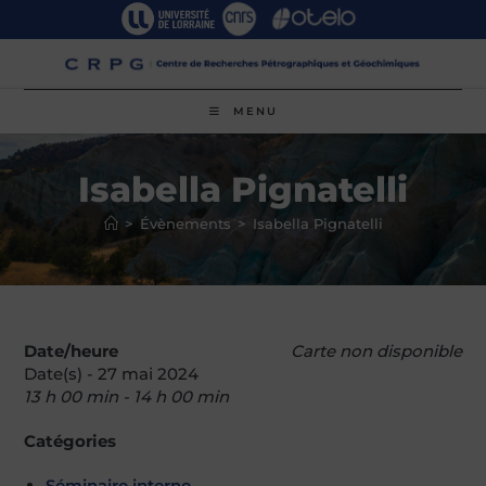
Skip
to
content
MENU
Isabella Pignatelli
>
Évènements
>
Isabella Pignatelli
Date/heure
Carte non disponible
Date(s) - 27 mai 2024
13 h 00 min - 14 h 00 min
Catégories
Séminaire interne