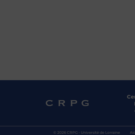
Ce
© 2026 CRPG •
Université de Lorraine
Ai