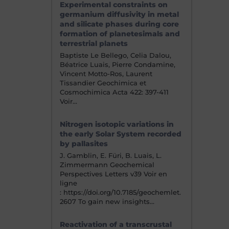
Experimental constraints on
germanium diffusivity in metal
and silicate phases during core
formation of planetesimals and
terrestrial planets
Baptiste Le Bellego, Celia Dalou,
Béatrice Luais, Pierre Condamine,
Vincent Motto-Ros, Laurent
Tissandier Geochimica et
Cosmochimica Acta 422: 397-411
Voir…
Nitrogen isotopic variations in
the early Solar System recorded
by pallasites
J. Gamblin, E. Füri, B. Luais, L.
Zimmermann Geochemical
Perspectives Letters v39 Voir en
ligne
: https://doi.org/10.7185/geochemlet.
2607 To gain new insights…
Reactivation of a transcrustal