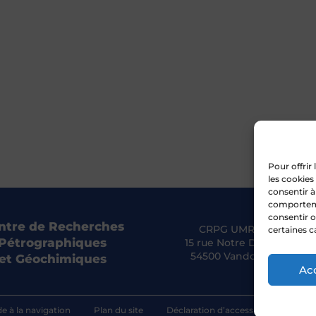
Pour offrir
les cookies
consentir à
comportemen
consentir o
ntre de Recherches
CRPG UMR 7358 CNRS
certaines c
Pétrographiques
15 rue Notre Dame des Pa
54500 Vandoeuvre-lès-N
et Géochimiques
Ac
de à la navigation
Plan du site
Déclaration d’accessibilité
Poli