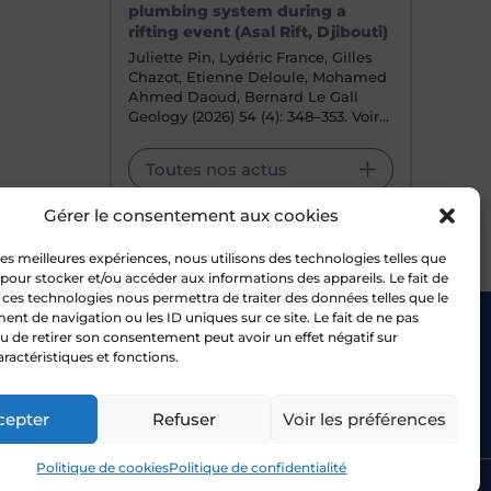
plumbing system during a
rifting event (Asal Rift, Djibouti)
Juliette Pin, Lydéric France, Gilles
Chazot, Etienne Deloule, Mohamed
Ahmed Daoud, Bernard Le Gall
Geology (2026) 54 (4): 348–353. Voir…
Toutes nos actus
Gérer le consentement aux cookies
 les meilleures expériences, nous utilisons des technologies telles que
 pour stocker et/ou accéder aux informations des appareils. Le fait de
 ces technologies nous permettra de traiter des données telles que le
t de navigation ou les ID uniques sur ce site. Le fait de ne pas
u de retirer son consentement peut avoir un effet négatif sur
Bluesky
-UL
aractéristiques et fonctions.
uvres
ancy
Facebook
cepter
Refuser
Voir les préférences
Politique de cookies
Politique de confidentialité
tique de confidentialité
Mentions légales