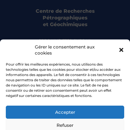
Centre de Recherches
Pétrographiques
et Géochimiques
CRPG UMR 7358 CNRS-UL
15 rue Notre Dame des Pauvres
Gérer le consentement aux
54500 Vandoeuvre-lès-Nancy
cookies
Pour offrir les meilleures expériences, nous utilisons des
Bluesky
technologies telles que les cookies pour stocker et/ou accéder aux
informations des appareils. Le fait de consentir à ces technologies
nous permettra de traiter des données telles que le comportement
Facebook
de navigation ou les ID uniques sur ce site. Le fait de ne pas
consentir ou de retirer son consentement peut avoir un effet
négatif sur certaines caractéristiques et fonctions.
Accepter
© 2026 CRPG •
Université de Lorraine
Refuser
Aide à la navigation