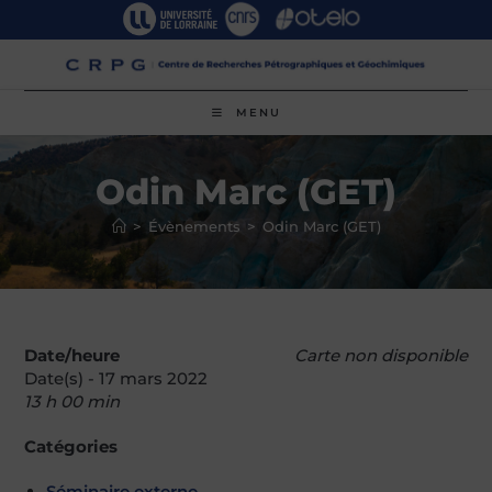
Skip
to
content
MENU
Odin Marc (GET)
>
Évènements
>
Odin Marc (GET)
Date/heure
Carte non disponible
Date(s) - 17 mars 2022
13 h 00 min
Catégories
Séminaire externe