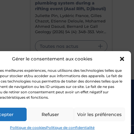
plumbing system during a
rifting event (Asal Rift, Djibouti)
Juliette Pin, Lydéric France, Gilles
Chazot, Etienne Deloule, Mohamed
Ahmed Daoud, Bernard Le Gall
Geology (2026) 54 (4): 348–353. Voir…
Toutes nos actus
Gérer le consentement aux cookies
 les meilleures expériences, nous utilisons des technologies telles que
 pour stocker et/ou accéder aux informations des appareils. Le fait de
 ces technologies nous permettra de traiter des données telles que le
t de navigation ou les ID uniques sur ce site. Le fait de ne pas
u de retirer son consentement peut avoir un effet négatif sur
Bluesky
-UL
aractéristiques et fonctions.
uvres
ancy
Facebook
cepter
Refuser
Voir les préférences
Politique de cookies
Politique de confidentialité
tique de confidentialité
Mentions légales