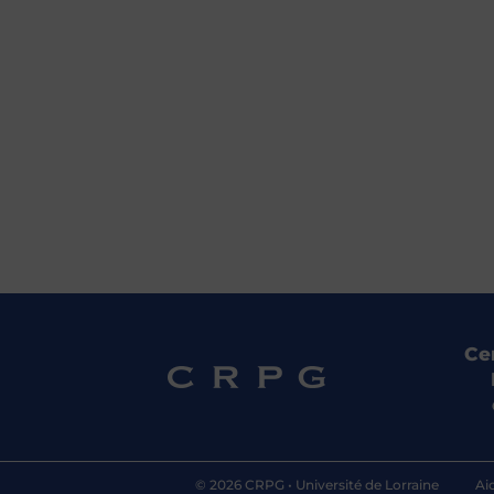
Ce
© 2026 CRPG •
Université de Lorraine
Ai