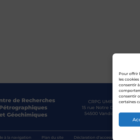
Pour offrir
les cookies
consentir à
comportemen
consentir o
ntre de Recherches
CRPG UMR 7358 CNRS
certaines c
Pétrographiques
15 rue Notre Dame des Pa
54500 Vandoeuvre-lès-N
et Géochimiques
Ac
de à la navigation
Plan du site
Déclaration d’accessibilité
Poli