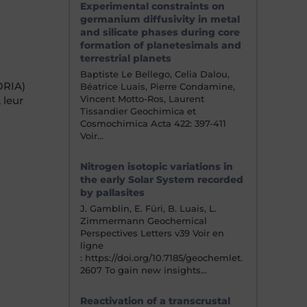
Experimental constraints on
germanium diffusivity in metal
and silicate phases during core
formation of planetesimals and
terrestrial planets
Baptiste Le Bellego, Celia Dalou,
ORIA)
Béatrice Luais, Pierre Condamine,
Vincent Motto-Ros, Laurent
 leur
Tissandier Geochimica et
Cosmochimica Acta 422: 397-411
Voir…
Nitrogen isotopic variations in
the early Solar System recorded
by pallasites
J. Gamblin, E. Füri, B. Luais, L.
Zimmermann Geochemical
Perspectives Letters v39 Voir en
ligne
: https://doi.org/10.7185/geochemlet.
2607 To gain new insights…
Reactivation of a transcrustal