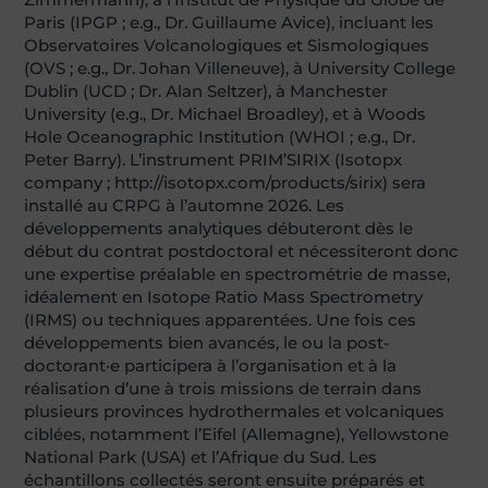
Paris (IPGP ; e.g., Dr. Guillaume Avice), incluant les
Observatoires Volcanologiques et Sismologiques
(OVS ; e.g., Dr. Johan Villeneuve), à University College
Dublin (UCD ; Dr. Alan Seltzer), à Manchester
University (e.g., Dr. Michael Broadley), et à Woods
Hole Oceanographic Institution (WHOI ; e.g., Dr.
Peter Barry). L’instrument PRIM’SIRIX (Isotopx
company ; http://isotopx.com/products/sirix) sera
installé au CRPG à l’automne 2026. Les
développements analytiques débuteront dès le
début du contrat postdoctoral et nécessiteront donc
une expertise préalable en spectrométrie de masse,
idéalement en Isotope Ratio Mass Spectrometry
(IRMS) ou techniques apparentées. Une fois ces
développements bien avancés, le ou la post-
doctorant·e participera à l’organisation et à la
réalisation d’une à trois missions de terrain dans
plusieurs provinces hydrothermales et volcaniques
ciblées, notamment l’Eifel (Allemagne), Yellowstone
National Park (USA) et l’Afrique du Sud. Les
échantillons collectés seront ensuite préparés et