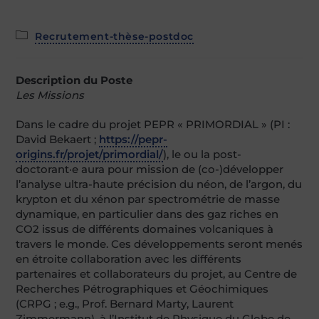
Post
Recrutement-thèse-postdoc
category:
Description du Poste
Les Missions
Dans le cadre du projet PEPR « PRIMORDIAL » (PI :
David Bekaert ;
https://pepr-
origins.fr/projet/primordial/
), le ou la post-
doctorant·e aura pour mission de (co-)développer
l’analyse ultra-haute précision du néon, de l’argon, du
krypton et du xénon par spectrométrie de masse
dynamique, en particulier dans des gaz riches en
CO2 issus de différents domaines volcaniques à
travers le monde. Ces développements seront menés
en étroite collaboration avec les différents
partenaires et collaborateurs du projet, au Centre de
Recherches Pétrographiques et Géochimiques
(CRPG ; e.g., Prof. Bernard Marty, Laurent
Zimmermann), à l’Institut de Physique du Globe de