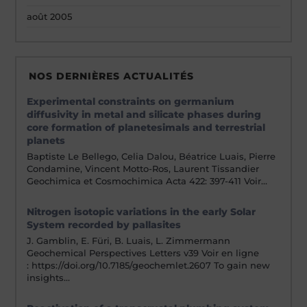
août 2005
NOS DERNIÈRES ACTUALITÉS
Experimental constraints on germanium
diffusivity in metal and silicate phases during
core formation of planetesimals and terrestrial
planets
Baptiste Le Bellego, Celia Dalou, Béatrice Luais, Pierre
Condamine, Vincent Motto-Ros, Laurent Tissandier
Geochimica et Cosmochimica Acta 422: 397-411 Voir…
Nitrogen isotopic variations in the early Solar
System recorded by pallasites
J. Gamblin, E. Füri, B. Luais, L. Zimmermann
Geochemical Perspectives Letters v39 Voir en ligne
: https://doi.org/10.7185/geochemlet.2607 To gain new
insights…