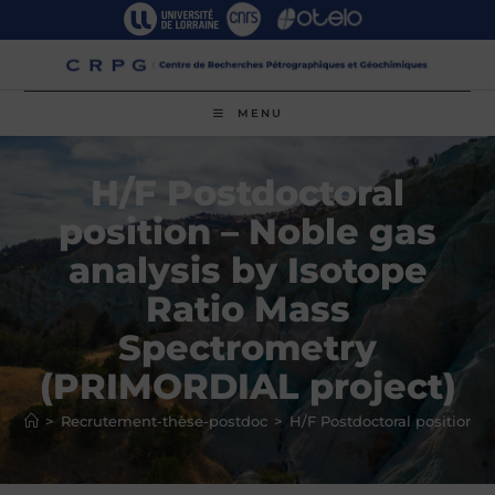
Skip
to
content
MENU
H/F Postdoctoral
position – Noble gas
analysis by Isotope
Ratio Mass
Spectrometry
(PRIMORDIAL project)
>
Recrutement-thèse-postdoc
>
H/F Postdoctoral position –