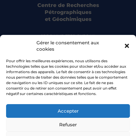
Centre de Recherches
Pétrographiques
et Géochimiques
CRPG UMR 7358 CNRS-UL
15 rue Notre Dame des Pauvres
Gérer le consentement aux
54500 Vandoeuvre-lès-Nancy
cookies
Pour offrir les meilleures expériences, nous utilisons des
Bluesky
technologies telles que les cookies pour stocker et/ou accéder aux
informations des appareils. Le fait de consentir à ces technologies
nous permettra de traiter des données telles que le comportement
Facebook
de navigation ou les ID uniques sur ce site. Le fait de ne pas
consentir ou de retirer son consentement peut avoir un effet
négatif sur certaines caractéristiques et fonctions.
Accepter
© 2026 CRPG •
Université de Lorraine
Refuser
Aide à la navigation
Plan du site