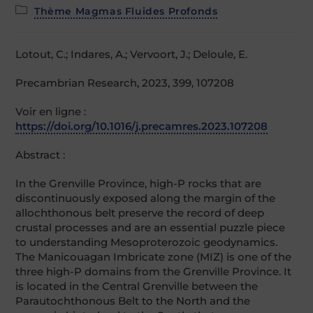
Post
Thème Magmas Fluides Profonds
category:
Lotout, C.; Indares, A.; Vervoort, J.; Deloule, E.
Precambrian Research, 2023, 399, 107208
Voir en ligne :
https://doi.org/10.1016/j.precamres.2023.107208
Abstract :
In the Grenville Province, high-P rocks that are
discontinuously exposed along the margin of the
allochthonous belt preserve the record of deep
crustal processes and are an essential puzzle piece
to understanding Mesoproterozoic geodynamics.
The Manicouagan Imbricate zone (MIZ) is one of the
three high-P domains from the Grenville Province. It
is located in the Central Grenville between the
Parautochthonous Belt to the North and the