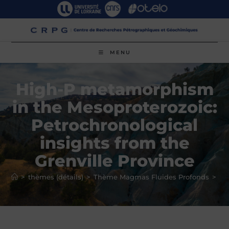
Skip
to
content
MENU
High-P metamorphism
in the Mesoproterozoic:
Petrochronological
insights from the
Grenville Province
>
thèmes (détails)
>
Thème Magmas Fluides Profonds
>
Hi