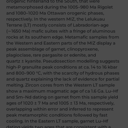
orogenic hinterland to the South, that were
metamorphosed during the 1005–980 Ma Rigolet
and 1080–1020 Ma Ottawan orogenic phases,
respectively. In the western MIZ, the Lelukuau
Terrane (LT) mostly consists of Labradorian-age
(∼1650 Ma) mafic suites with a fringe of aluminous
rocks at its southern edge. Metamafic samples from
the Western and Eastern parts of the MIZ display a
peak assemblage of garnet, clinopyroxene,
plagioclase, rare pargasite or edenite, and
quartz ± kyanite. Pseudosection modelling suggests
high-P granulite peak conditions at ca. 14 to 16 kbar
and 800–900 °C, with the scarcity of hydrous phases
and quartz explaining the lack of evidence for partial
melting. Zircon cores from the Western LT sample
show a maximum magmatic age of ca 1.6 Ga. Lu–Hf
and Sm–Nd dating on garnet from this sample yield
ages of 1020 ± 7 Ma and 1005 ± 13 Ma, respectively,
overlapping within error and inferred to represent
peak metamorphic conditions followed by fast
cooling. In the Eastern LT sample, garnet Lu–Hf
dating yields two ages that are consistent with a