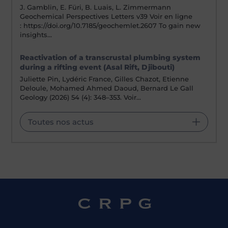
J. Gamblin, E. Füri, B. Luais, L. Zimmermann
Geochemical Perspectives Letters v39 Voir en ligne
: https://doi.org/10.7185/geochemlet.2607 To gain new
insights…
Reactivation of a transcrustal plumbing system
during a rifting event (Asal Rift, Djibouti)
Juliette Pin, Lydéric France, Gilles Chazot, Etienne
Deloule, Mohamed Ahmed Daoud, Bernard Le Gall
Geology (2026) 54 (4): 348–353. Voir…
Toutes nos actus