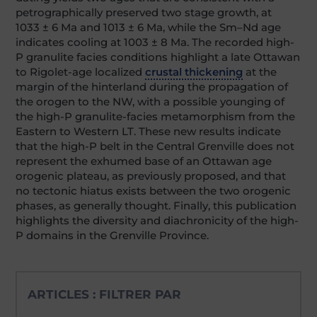
petrographically preserved two stage growth, at
1033 ± 6 Ma and 1013 ± 6 Ma, while the Sm–Nd age
indicates cooling at 1003 ± 8 Ma. The recorded high-
P granulite facies conditions highlight a late Ottawan
to Rigolet-age localized
crustal thickening
at the
margin of the hinterland during the propagation of
the orogen to the NW, with a possible younging of
the high-P granulite-facies metamorphism from the
Eastern to Western LT. These new results indicate
that the high-P belt in the Central Grenville does not
represent the exhumed base of an Ottawan age
orogenic plateau, as previously proposed, and that
no tectonic hiatus exists between the two orogenic
phases, as generally thought. Finally, this publication
highlights the diversity and diachronicity of the high-
P domains in the Grenville Province.
ARTICLES : FILTRER PAR