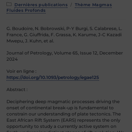
Post
Dernières publications
/
Thème Magmas
category:
Fluides Profonds
G. Boudoire, N. Bobrowski, P-Y Burgi, S. Calabrese, L.
France, G. Giuffrida, F. Grassa, K. Karume, J-C Kazadi
Mwepu, J. Kuhn, et al.
Journal of Petrology, Volume 65, Issue 12, December
2024
Voir en ligne :
https://doi.org/10.1093/petrology/egae125
Abstract :
Deciphering deep magmatic processes driving the
onset of continental break-up is fundamental to
constrain our understanding of plate tectonics. The
East African Rift System (EARS) represents the only
opportunity to study a currently active system on