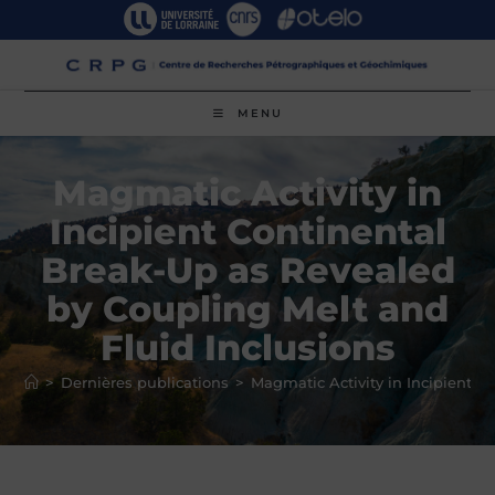
Skip
to
content
MENU
Magmatic Activity in
Incipient Continental
Break-Up as Revealed
by Coupling Melt and
Fluid Inclusions
>
Dernières publications
>
Magmatic Activity in Incipient C