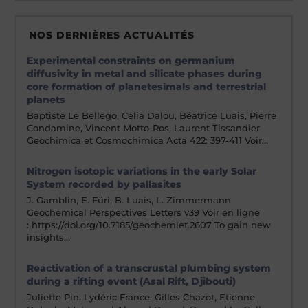
NOS DERNIÈRES ACTUALITÉS
Experimental constraints on germanium
diffusivity in metal and silicate phases during
core formation of planetesimals and terrestrial
planets
Baptiste Le Bellego, Celia Dalou, Béatrice Luais, Pierre
Condamine, Vincent Motto-Ros, Laurent Tissandier
Geochimica et Cosmochimica Acta 422: 397-411 Voir…
Nitrogen isotopic variations in the early Solar
System recorded by pallasites
J. Gamblin, E. Füri, B. Luais, L. Zimmermann
Geochemical Perspectives Letters v39 Voir en ligne
: https://doi.org/10.7185/geochemlet.2607 To gain new
insights…
Reactivation of a transcrustal plumbing system
during a rifting event (Asal Rift, Djibouti)
Juliette Pin, Lydéric France, Gilles Chazot, Etienne