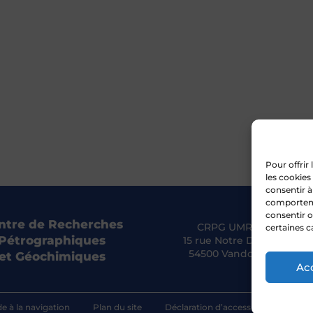
Pour offrir
les cookies
consentir à
comportemen
consentir o
ntre de Recherches
CRPG UMR 7358 CNRS
certaines c
Pétrographiques
15 rue Notre Dame des Pa
54500 Vandoeuvre-lès-N
et Géochimiques
Ac
de à la navigation
Plan du site
Déclaration d’accessibilité
Poli