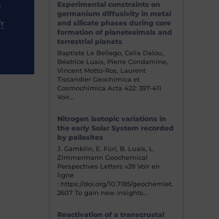
Experimental constraints on
e
germanium diffusivity in metal
fr
and silicate phases during core
formation of planetesimals and
terrestrial planets
Baptiste Le Bellego, Celia Dalou,
Béatrice Luais, Pierre Condamine,
Vincent Motto-Ros, Laurent
Tissandier Geochimica et
Cosmochimica Acta 422: 397-411
Voir…
Nitrogen isotopic variations in
the early Solar System recorded
by pallasites
J. Gamblin, E. Füri, B. Luais, L.
Zimmermann Geochemical
Perspectives Letters v39 Voir en
ligne
: https://doi.org/10.7185/geochemlet.
2607 To gain new insights…
Reactivation of a transcrustal