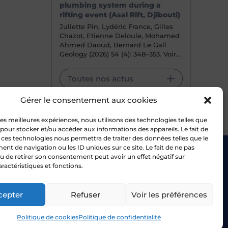
plumbing system during a
rifting event (Asal Rift, Djibouti)
Juliette Pin, Lydéric France, Gilles
Chazot, Etienne Deloule, Mohamed
Ahmed Daoud, Bernard Le Gall
Geology (2026) 54 (4): 348–353. Voir…
Toutes nos actus
Gérer le consentement aux cookies
 les meilleures expériences, nous utilisons des technologies telles que
 pour stocker et/ou accéder aux informations des appareils. Le fait de
 ces technologies nous permettra de traiter des données telles que le
t de navigation ou les ID uniques sur ce site. Le fait de ne pas
u de retirer son consentement peut avoir un effet négatif sur
Bluesky
-UL
aractéristiques et fonctions.
uvres
ancy
Facebook
cepter
Refuser
Voir les préférences
Politique de cookies
Politique de confidentialité
tique de confidentialité
Mentions légales