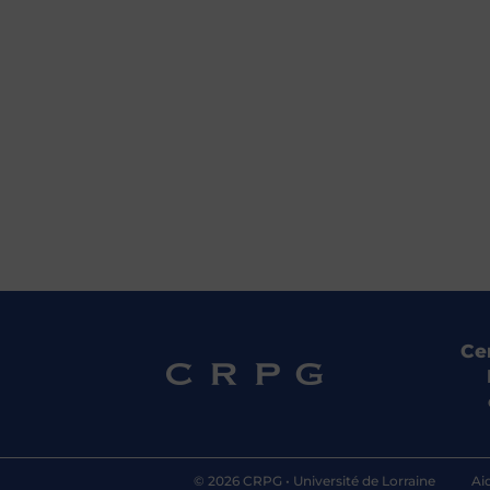
Ce
© 2026 CRPG •
Université de Lorraine
Ai