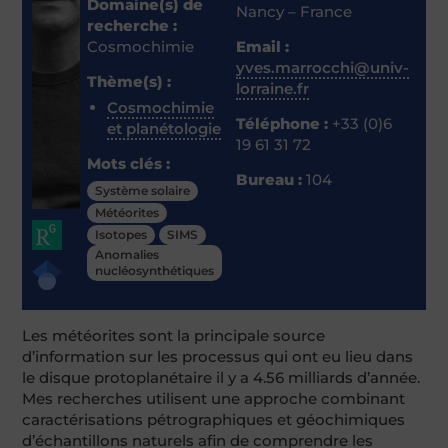
Domaine(s) de
Nancy – France
recherche :
Cosmochimie
Email :
yves.marrocchi@univ-
Thème(s) :
lorraine.fr
Cosmochimie
Téléphone :
+33 (0)6
et planétologie
19 61 31 72
Mots clés :
Bureau :
104
Système solaire
Météorites
Isotopes
SIMS
Anomalies
nucléosynthétiques
Les météorites sont la principale source
d’information sur les processus qui ont eu lieu dans
le disque protoplanétaire il y a 4.56 milliards d’année.
Mes recherches utilisent une approche combinant
caractérisations pétrographiques et géochimiques
d’échantillons naturels afin de comprendre les