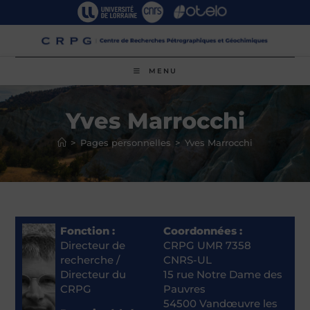
Skip
to
content
MENU
Yves Marrocchi
>
Pages personnelles
>
Yves Marrocchi
Fonction :
Coordonnées :
Directeur de
CRPG UMR 7358
recherche /
CNRS-UL
Directeur du
15 rue Notre Dame des
CRPG
Pauvres
54500 Vandœuvre les