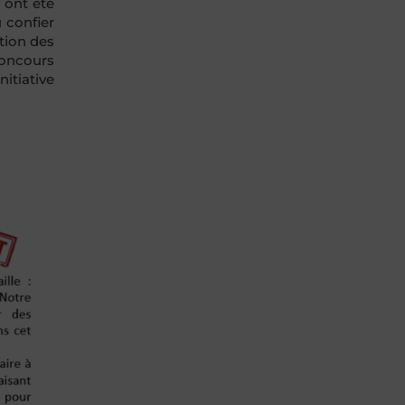
s ont été
u confier
ction des
concours
nitiative