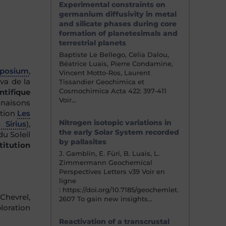
Experimental constraints on
germanium diffusivity in metal
and silicate phases during core
formation of planetesimals and
terrestrial planets
Baptiste Le Bellego, Celia Dalou,
Béatrice Luais, Pierre Condamine,
mposium
,
Vincent Motto-Ros, Laurent
va de la
Tissandier Geochimica et
Cosmochimica Acta 422: 397-411
ntifique
Voir…
inaisons
ation
Les
Nitrogen isotopic variations in
 Sirius
),
the early Solar System recorded
du Soleil
by pallasites
titution
J. Gamblin, E. Füri, B. Luais, L.
Zimmermann Geochemical
Perspectives Letters v39 Voir en
ligne
: https://doi.org/10.7185/geochemlet.
Chevrel,
2607 To gain new insights…
loration
Reactivation of a transcrustal