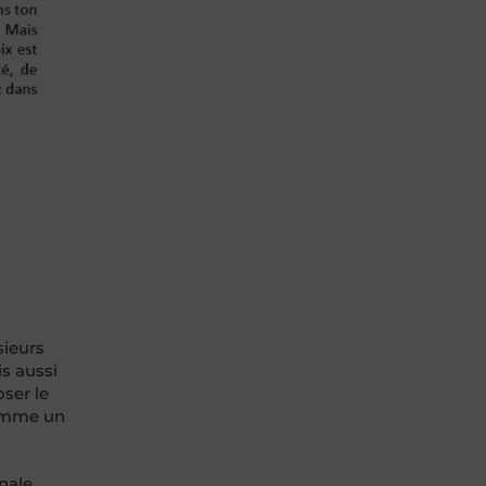
sieurs
s aussi
oser le
comme un
nale,