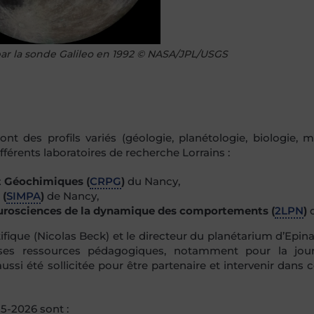
ar la sonde Galileo en 1992 © NASA/JPL/USGS
t des profils variés (géologie, planétologie, biologie, 
fférents laboratoires de recherche Lorrains :
t Géochimiques (
CRPG
)
du Nancy,
 (
SIMPA
)
de Nancy,
eurosciences de la dynamique des comportements (
2LPN
)
d
ifique (Nicolas Beck) et le directeur du planétarium d’Epina
erses ressources pédagogiques, notamment pour la jou
ussi été sollicitée pour être partenaire et intervenir dans 
5-2026 sont :