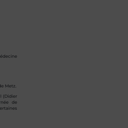
médecine
e Metz.
l (Didier
rnée de
certaines