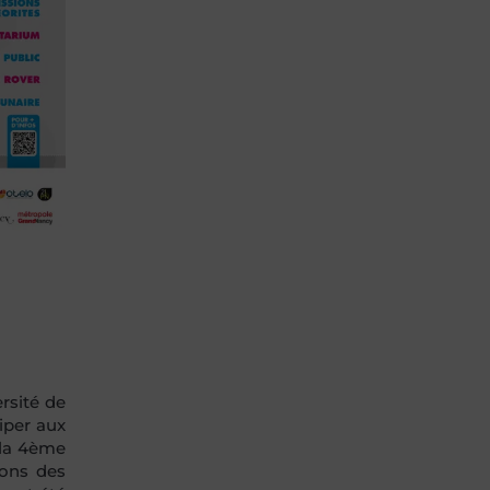
rsité de
iper aux
 la 4ème
ions des