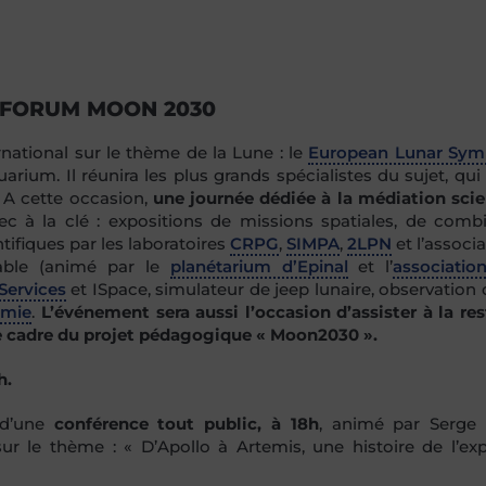
E FORUM MOON 2030
national sur le thème de la Lune : le
European Lunar Sy
um. Il réunira les plus grands spécialistes du sujet, qui 
. A cette occasion,
une journée dédiée à la médiation scie
c à la clé : expositions de missions spatiales, de comb
tifiques par les laboratoires
CRPG
,
SIMPA
,
2LPN
et l’associ
lable (animé par le
planétarium d’Epinal
et l’
association
Services
et ISpace, simulateur de jeep lunaire, observation 
omie
.
L’événement sera aussi l’occasion d’assister à la res
 le cadre du projet pédagogique « Moon2030 ».
h.
s d’une
conférence tout public, à 18h
, animé par Serge 
sur le thème : « D’Apollo à Artemis, une histoire de l’exp