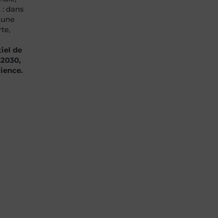
 : dans
 Lune
te,
iel de
n2030,
cience.