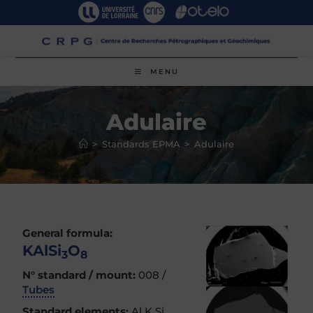
Skip
to
content
MENU
Adulaire
>
Standards EPMA
>
Adulaire
General formula:
KAlSi
O
3
8
N° standard / mount:
008 /
Tubes
Standard elements:
Al K Si