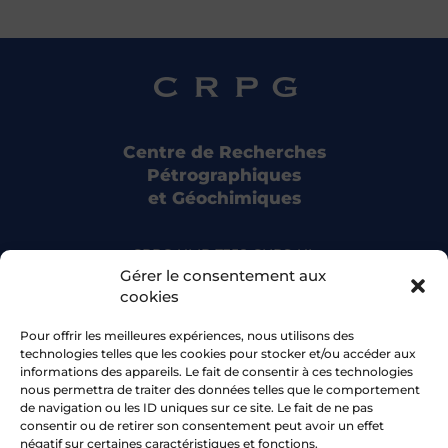
Centre de Recherches
Pétrographiques
et Géochimiques
CRPG UMR 7358 CNRS-UL
15 rue Notre Dame des Pauvres
Gérer le consentement aux
54500 Vandoeuvre-lès-Nancy
cookies
Pour offrir les meilleures expériences, nous utilisons des
Bluesky
technologies telles que les cookies pour stocker et/ou accéder aux
informations des appareils. Le fait de consentir à ces technologies
nous permettra de traiter des données telles que le comportement
Facebook
de navigation ou les ID uniques sur ce site. Le fait de ne pas
consentir ou de retirer son consentement peut avoir un effet
négatif sur certaines caractéristiques et fonctions.