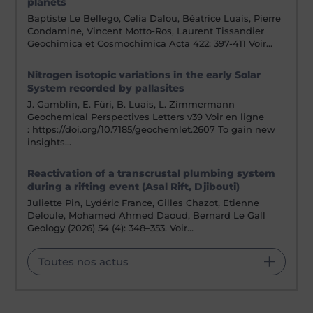
planets
Baptiste Le Bellego, Celia Dalou, Béatrice Luais, Pierre
Condamine, Vincent Motto-Ros, Laurent Tissandier
Geochimica et Cosmochimica Acta 422: 397-411 Voir…
Nitrogen isotopic variations in the early Solar
System recorded by pallasites
J. Gamblin, E. Füri, B. Luais, L. Zimmermann
Geochemical Perspectives Letters v39 Voir en ligne
: https://doi.org/10.7185/geochemlet.2607 To gain new
insights…
Reactivation of a transcrustal plumbing system
during a rifting event (Asal Rift, Djibouti)
Juliette Pin, Lydéric France, Gilles Chazot, Etienne
Deloule, Mohamed Ahmed Daoud, Bernard Le Gall
Geology (2026) 54 (4): 348–353. Voir…
Toutes nos actus