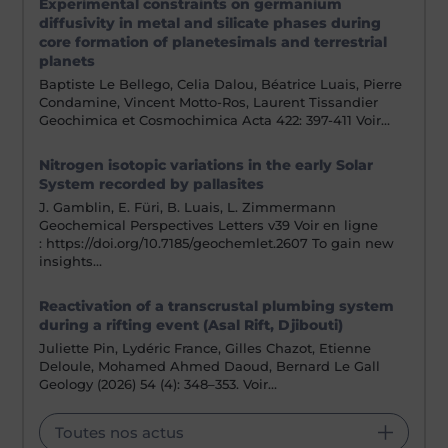
Experimental constraints on germanium
diffusivity in metal and silicate phases during
core formation of planetesimals and terrestrial
planets
Baptiste Le Bellego, Celia Dalou, Béatrice Luais, Pierre
Condamine, Vincent Motto-Ros, Laurent Tissandier
Geochimica et Cosmochimica Acta 422: 397-411 Voir…
Nitrogen isotopic variations in the early Solar
System recorded by pallasites
J. Gamblin, E. Füri, B. Luais, L. Zimmermann
Geochemical Perspectives Letters v39 Voir en ligne
: https://doi.org/10.7185/geochemlet.2607 To gain new
insights…
Reactivation of a transcrustal plumbing system
during a rifting event (Asal Rift, Djibouti)
Juliette Pin, Lydéric France, Gilles Chazot, Etienne
Deloule, Mohamed Ahmed Daoud, Bernard Le Gall
Geology (2026) 54 (4): 348–353. Voir…
Toutes nos actus