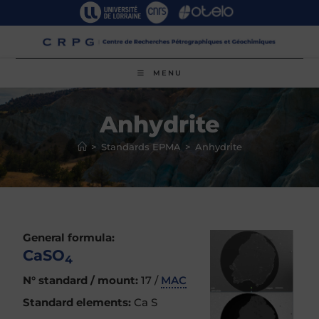
Skip
to
content
MENU
Anhydrite
>
Standards EPMA
>
Anhydrite
General formula:
CaSO
4
N° standard / mount:
17 /
MAC
Standard elements:
Ca S