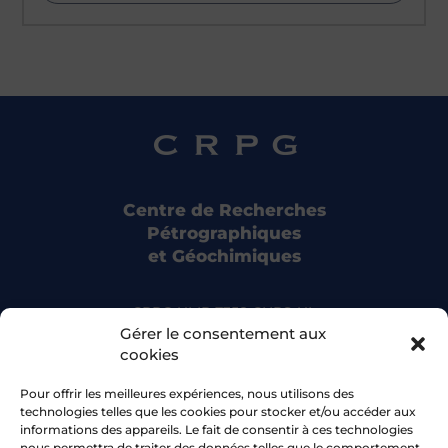
Centre de Recherches
Pétrographiques
et Géochimiques
CRPG UMR 7358 CNRS-UL
15 rue Notre Dame des Pauvres
Gérer le consentement aux
54500 Vandoeuvre-lès-Nancy
cookies
Pour offrir les meilleures expériences, nous utilisons des
Bluesky
technologies telles que les cookies pour stocker et/ou accéder aux
informations des appareils. Le fait de consentir à ces technologies
nous permettra de traiter des données telles que le comportement