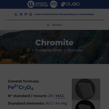
Skip
to
content
MENU
Chromite
>
Standards EPMA
>
Chromite
General formula:
2+
Fe
Cr
O
2
4
N° standard / mount:
29 /
MAC
Standard elements:
Al Cr Fe Mg