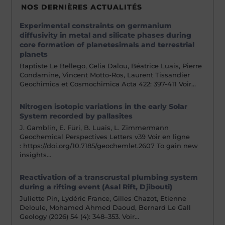
NOS DERNIÈRES ACTUALITÉS
Experimental constraints on germanium
diffusivity in metal and silicate phases during
core formation of planetesimals and terrestrial
planets
Baptiste Le Bellego, Celia Dalou, Béatrice Luais, Pierre
Condamine, Vincent Motto-Ros, Laurent Tissandier
Geochimica et Cosmochimica Acta 422: 397-411 Voir…
Nitrogen isotopic variations in the early Solar
System recorded by pallasites
J. Gamblin, E. Füri, B. Luais, L. Zimmermann
Geochemical Perspectives Letters v39 Voir en ligne
: https://doi.org/10.7185/geochemlet.2607 To gain new
insights…
Reactivation of a transcrustal plumbing system
during a rifting event (Asal Rift, Djibouti)
Juliette Pin, Lydéric France, Gilles Chazot, Etienne
Deloule, Mohamed Ahmed Daoud, Bernard Le Gall
Geology (2026) 54 (4): 348–353. Voir…