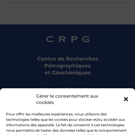
Centre de Recherches
Pétrographiques
et Géochimiques
CRPG UMR 7358 CNRS-UL
15 rue Notre Dame des Pauvres
Gérer le consentement aux
54500 Vandoeuvre-lès-Nancy
cookies
Pour offrir les meilleures expériences, nous utilisons des
Bluesky
technologies telles que les cookies pour stocker et/ou accéder aux
informations des appareils. Le fait de consentir à ces technologies
nous permettra de traiter des données telles que le comportement
Facebook