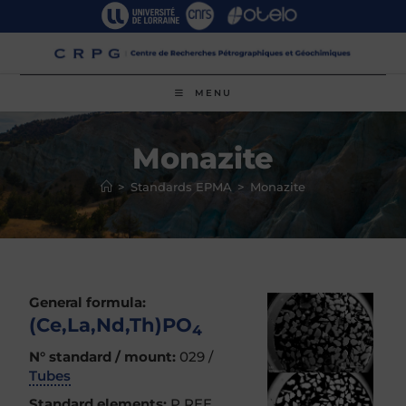
Skip
to
content
MENU
Monazite
>
Standards EPMA
>
Monazite
General formula:
(Ce,La,Nd,Th)PO
4
N° standard / mount:
029 /
Tubes
Standard elements:
P REE