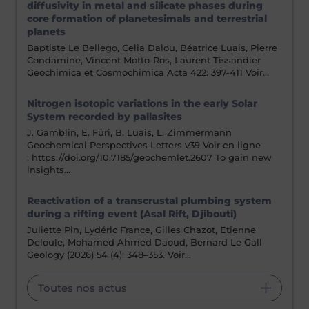
diffusivity in metal and silicate phases during
core formation of planetesimals and terrestrial
planets
Baptiste Le Bellego, Celia Dalou, Béatrice Luais, Pierre
Condamine, Vincent Motto-Ros, Laurent Tissandier
Geochimica et Cosmochimica Acta 422: 397-411 Voir…
Nitrogen isotopic variations in the early Solar
System recorded by pallasites
J. Gamblin, E. Füri, B. Luais, L. Zimmermann
Geochemical Perspectives Letters v39 Voir en ligne
: https://doi.org/10.7185/geochemlet.2607 To gain new
insights…
Reactivation of a transcrustal plumbing system
during a rifting event (Asal Rift, Djibouti)
Juliette Pin, Lydéric France, Gilles Chazot, Etienne
Deloule, Mohamed Ahmed Daoud, Bernard Le Gall
Geology (2026) 54 (4): 348–353. Voir…
Toutes nos actus