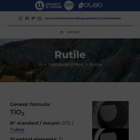
Skip
to
content
MENU
Rutile
>
Standards EPMA
>
Rutile
General formula:
TiO
2
N° standard / mount:
072 /
Tubes
Standard elements:
Ti