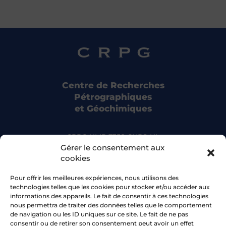
Centre de Recherches
Pétrographiques
et Géochimiques
CRPG UMR 7358 CNRS-UL
15 rue Notre Dame des Pauvres
Gérer le consentement aux
54500 Vandoeuvre-lès-Nancy
cookies
Pour offrir les meilleures expériences, nous utilisons des
Bluesky
technologies telles que les cookies pour stocker et/ou accéder aux
informations des appareils. Le fait de consentir à ces technologies
nous permettra de traiter des données telles que le comportement
Facebook
de navigation ou les ID uniques sur ce site. Le fait de ne pas
consentir ou de retirer son consentement peut avoir un effet