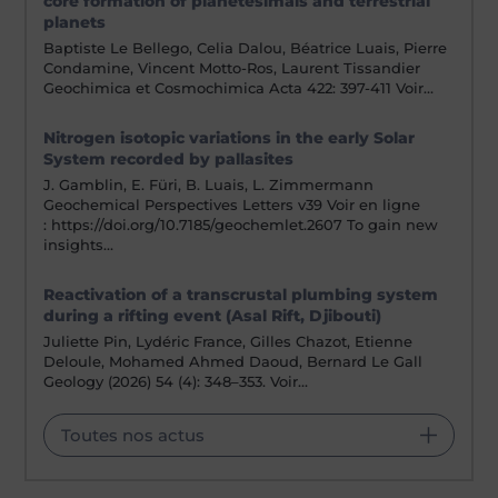
core formation of planetesimals and terrestrial
planets
Baptiste Le Bellego, Celia Dalou, Béatrice Luais, Pierre
Condamine, Vincent Motto-Ros, Laurent Tissandier
Geochimica et Cosmochimica Acta 422: 397-411 Voir…
Nitrogen isotopic variations in the early Solar
System recorded by pallasites
J. Gamblin, E. Füri, B. Luais, L. Zimmermann
Geochemical Perspectives Letters v39 Voir en ligne
: https://doi.org/10.7185/geochemlet.2607 To gain new
insights…
Reactivation of a transcrustal plumbing system
during a rifting event (Asal Rift, Djibouti)
Juliette Pin, Lydéric France, Gilles Chazot, Etienne
Deloule, Mohamed Ahmed Daoud, Bernard Le Gall
Geology (2026) 54 (4): 348–353. Voir…
Toutes nos actus