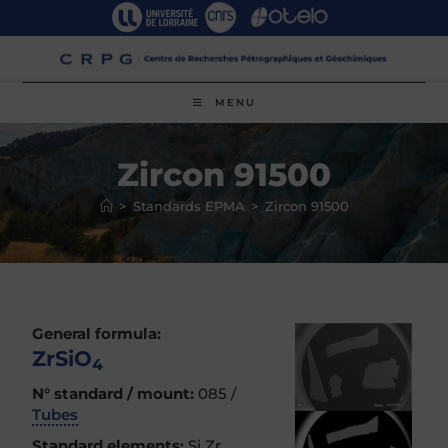
Skip
to
content
MENU
Zircon 91500
>
Standards EPMA
>
Zircon 91500
General formula:
ZrSiO
4
N° standard / mount:
085 /
Tubes
Standard elements:
Si Zr