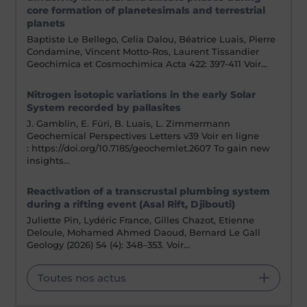
core formation of planetesimals and terrestrial
planets
Baptiste Le Bellego, Celia Dalou, Béatrice Luais, Pierre
Condamine, Vincent Motto-Ros, Laurent Tissandier
Geochimica et Cosmochimica Acta 422: 397-411 Voir…
Nitrogen isotopic variations in the early Solar
System recorded by pallasites
J. Gamblin, E. Füri, B. Luais, L. Zimmermann
Geochemical Perspectives Letters v39 Voir en ligne
: https://doi.org/10.7185/geochemlet.2607 To gain new
insights…
Reactivation of a transcrustal plumbing system
during a rifting event (Asal Rift, Djibouti)
Juliette Pin, Lydéric France, Gilles Chazot, Etienne
Deloule, Mohamed Ahmed Daoud, Bernard Le Gall
Geology (2026) 54 (4): 348–353. Voir…
Toutes nos actus