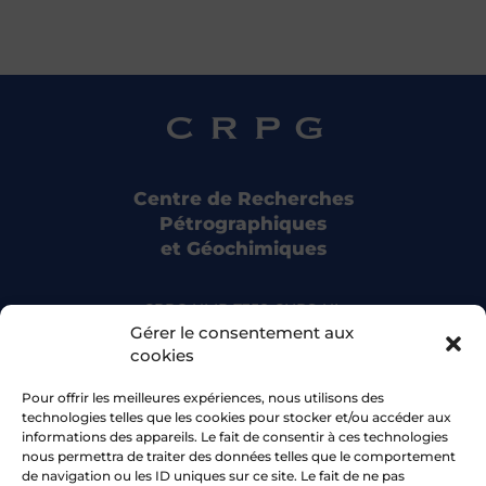
Centre de Recherches
Pétrographiques
et Géochimiques
CRPG UMR 7358 CNRS-UL
15 rue Notre Dame des Pauvres
Gérer le consentement aux
54500 Vandoeuvre-lès-Nancy
cookies
Pour offrir les meilleures expériences, nous utilisons des
Bluesky
technologies telles que les cookies pour stocker et/ou accéder aux
informations des appareils. Le fait de consentir à ces technologies
nous permettra de traiter des données telles que le comportement
Facebook
de navigation ou les ID uniques sur ce site. Le fait de ne pas