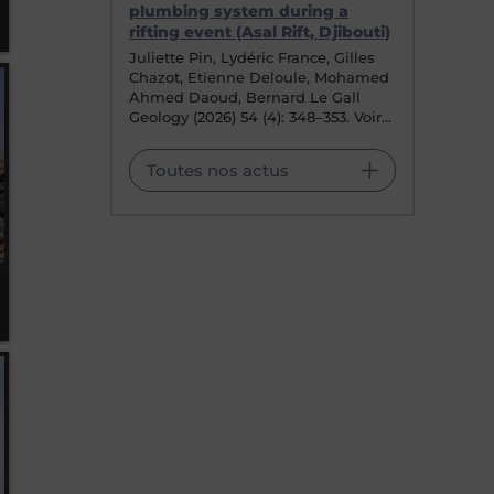
plumbing system during a
rifting event (Asal Rift, Djibouti)
Juliette Pin, Lydéric France, Gilles
Chazot, Etienne Deloule, Mohamed
Ahmed Daoud, Bernard Le Gall
Geology (2026) 54 (4): 348–353. Voir…
Toutes nos actus