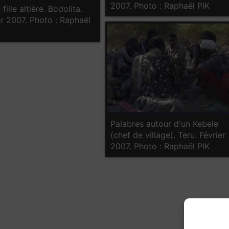
2007. Photo : Raphaël PIK
fille altière. Bodolita.
er 2007. Photo : Raphaël
Palabres autour d'un Kebele
(chef de village). Teru. Février
2007. Photo : Raphaël PIK