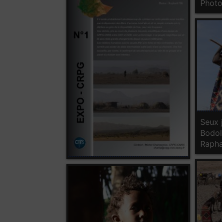
Photo
Seux 
Bodol
Rapha