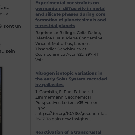
Experimental constraints on
ars,
germanium diffusivity in metal
aux.
and silicate phases during core
formation of planetesimals and
terrestrial planets
9, sont un
Baptiste Le Bellego, Celia Dalou,
Béatrice Luais, Pierre Condamine,
Vincent Motto-Ros, Laurent
t
Tissandier Geochimica et
au sein
Cosmochimica Acta 422: 397-411
Voir…
Nitrogen isotopic variations in
the early Solar System recorded
by pallasites
J. Gamblin, E. Füri, B. Luais, L.
Zimmermann Geochemical
Perspectives Letters v39 Voir en
ligne
: https://doi.org/10.7185/geochemlet.
2607 To gain new insights…
Reactivation of a transcrustal