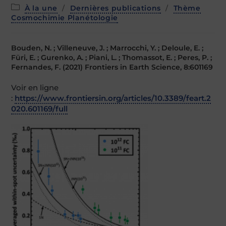
Post
À la une
/
Dernières publications
/
Thème
category:
Cosmochimie Planétologie
Bouden, N. ; Villeneuve, J. ; Marrocchi, Y. ; Deloule, E. ;
Füri, E. ; Gurenko, A. ; Piani, L. ; Thomassot, E. ; Peres, P. ;
Fernandes, F. (2021) Frontiers in Earth Science, 8:601169
Voir en ligne
:
https://www.frontiersin.org/articles/10.3389/feart.2
020.601169/full