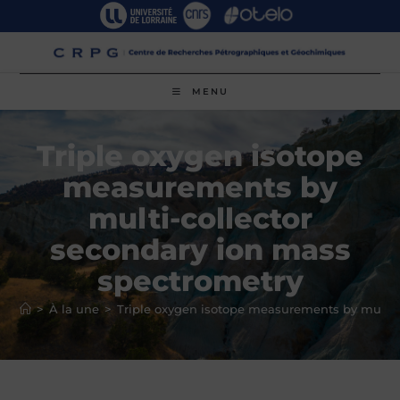
Skip
to
content
MENU
Triple oxygen isotope
measurements by
multi-collector
secondary ion mass
spectrometry
>
À la une
>
Triple oxygen isotope measurements by multi-