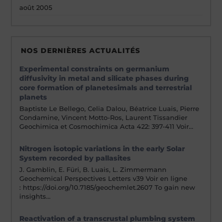
août 2005
NOS DERNIÈRES ACTUALITÉS
Experimental constraints on germanium
diffusivity in metal and silicate phases during
core formation of planetesimals and terrestrial
planets
Baptiste Le Bellego, Celia Dalou, Béatrice Luais, Pierre
Condamine, Vincent Motto-Ros, Laurent Tissandier
Geochimica et Cosmochimica Acta 422: 397-411 Voir…
Nitrogen isotopic variations in the early Solar
System recorded by pallasites
J. Gamblin, E. Füri, B. Luais, L. Zimmermann
Geochemical Perspectives Letters v39 Voir en ligne
: https://doi.org/10.7185/geochemlet.2607 To gain new
insights…
Reactivation of a transcrustal plumbing system