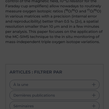
control of the magnetic field, 10
Ω resistor for the
Faraday cup amplifiers) allow nowadays to routinely
18
16
17
16
measure oxygen isotopic ratios (
O/
O and
O/
O)
in various matrices with a precision (internal error
and reproducibility) better than 0.5 ‰ (2σ), a spatial
resolution smaller than 10 μm and in a few minutes
per analysis. This paper focuses on the application of
the MC-SIMS technique to the in situ monitoring of
mass-independent triple oxygen isotope variations.
ARTICLES : FILTRER PAR
À la une
Dernières publications
Séminaires