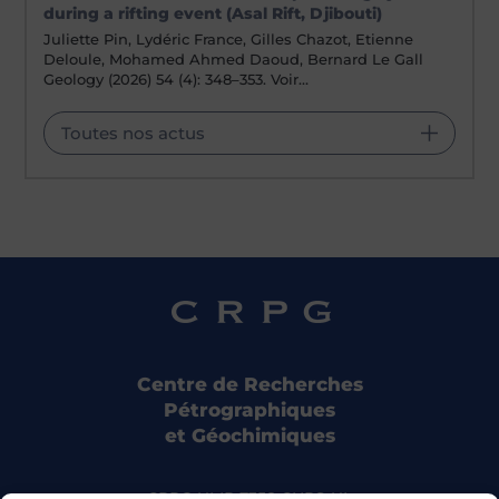
during a rifting event (Asal Rift, Djibouti)
Juliette Pin, Lydéric France, Gilles Chazot, Etienne
Deloule, Mohamed Ahmed Daoud, Bernard Le Gall
Geology (2026) 54 (4): 348–353. Voir…
Toutes nos actus
Centre de Recherches
Pétrographiques
et Géochimiques
CRPG UMR 7358 CNRS-UL