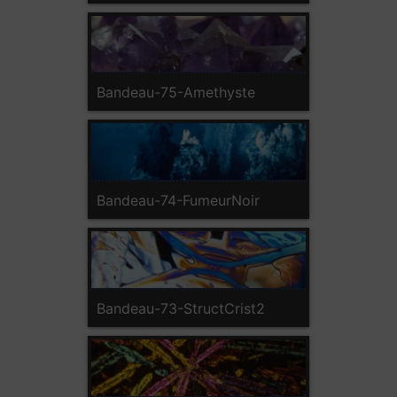
Bandeau-75-Amethyste
Bandeau-74-FumeurNoir
Bandeau-73-StructCrist2