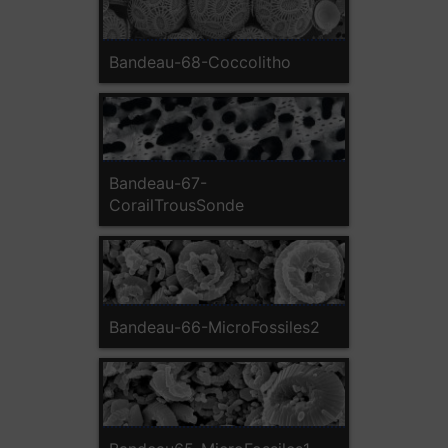
Bandeau-68-Coccolitho
Bandeau-67-
CorailTrousSonde
Bandeau-66-MicroFossiles2