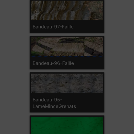
Bandeau-97-Faille
Bandeau-96-Faille
Bandeau-95-
LameMinceGrenats