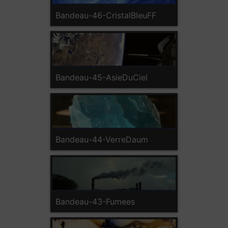
Bandeau-46-CristalBleuFF
Bandeau-45-AsieDuCiel
Bandeau-44-VerreDaum
Bandeau-43-Fumees