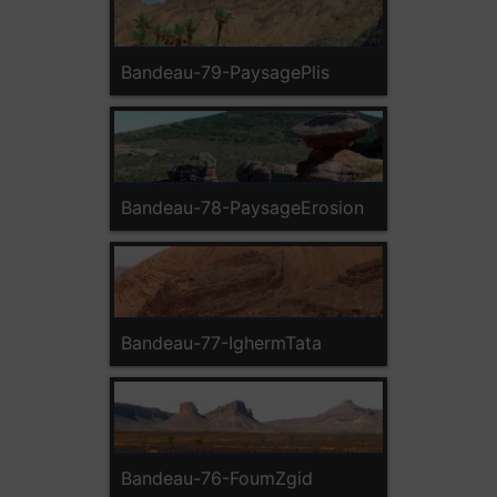
Bandeau-79-PaysagePlis
Bandeau-78-PaysageErosion
Bandeau-77-IghermTata
Bandeau-76-FoumZgid