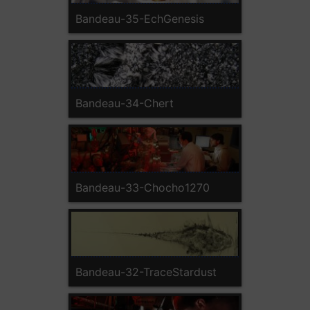
Bandeau-35-EchGenesis
Bandeau-34-Chert
Bandeau-33-Chocho1270
Bandeau-32-TraceStardust