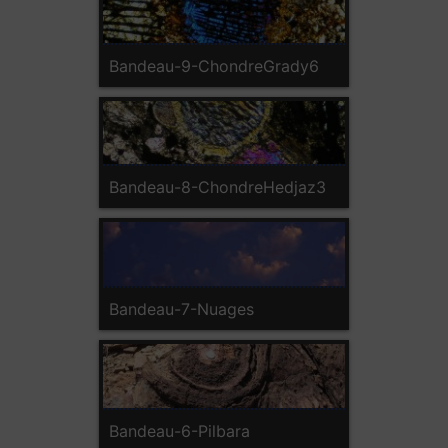
Bandeau-9-ChondreGrady6
Bandeau-8-ChondreHedjaz3
Bandeau-7-Nuages
Bandeau-6-Pilbara