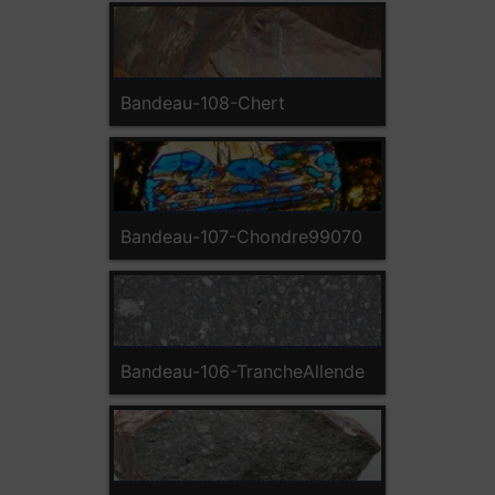
Bandeau-108-Chert
Bandeau-107-Chondre99070
Bandeau-106-TrancheAllende