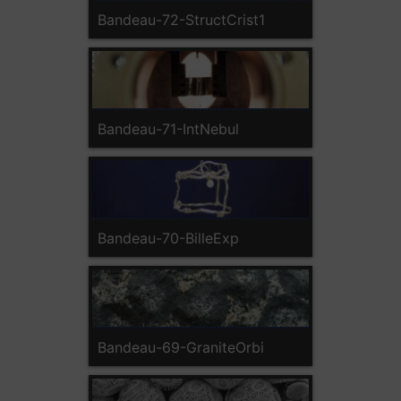
Bandeau-72-StructCrist1
Bandeau-71-IntNebul
Bandeau-70-BilleExp
Bandeau-69-GraniteOrbi