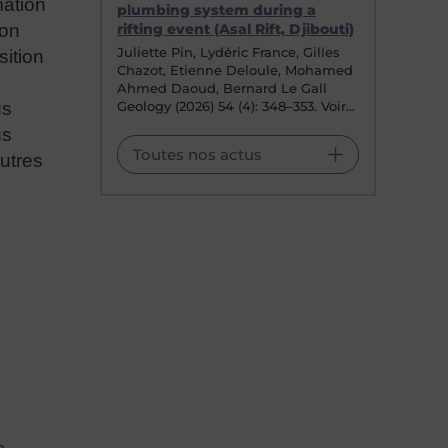
mation
plumbing system during a
ion
rifting event (Asal Rift, Djibouti)
Juliette Pin, Lydéric France, Gilles
sition
Chazot, Etienne Deloule, Mohamed
Ahmed Daoud, Bernard Le Gall
us
Geology (2026) 54 (4): 348–353. Voir…
us
Toutes nos actus
utres