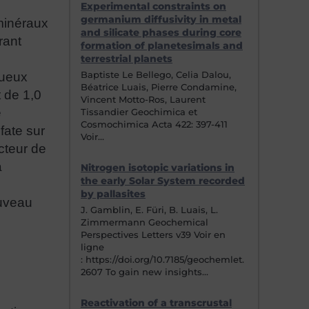
Experimental constraints on
germanium diffusivity in metal
 minéraux
and silicate phases during core
rant
formation of planetesimals and
terrestrial planets
Baptiste Le Bellego, Celia Dalou,
queux
Béatrice Luais, Pierre Condamine,
t de 1,0
Vincent Motto-Ros, Laurent
e
Tissandier Geochimica et
Cosmochimica Acta 422: 397-411
fate sur
Voir…
cteur de
a
Nitrogen isotopic variations in
the early Solar System recorded
by pallasites
ouveau
J. Gamblin, E. Füri, B. Luais, L.
Zimmermann Geochemical
Perspectives Letters v39 Voir en
ligne
: https://doi.org/10.7185/geochemlet.
2607 To gain new insights…
Reactivation of a transcrustal