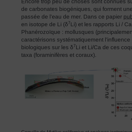
Encore trop peu de choses sont connues sur 
de carbonates biogéniques, qui forment un
passée de l’eau de mer. Dans ce papier
pu
7
en isotope de Li (δ
Li) et les rapports Li /
Phanérozoïque : mollusques (principalemen
caractérisons systématiquement l’influence 
7
biologiques sur les δ
Li et Li/Ca de ces coq
taxa (foraminifères et coraux).