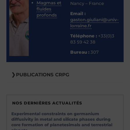
Magmas et
Nancy – France
fluides
Email :
profonds
gaston.giuliani@univ-
lorraine.fr
Téléphone :
+33(0)3
83 59 42 38
Bureau :
307
PUBLICATIONS CRPG
2022
Béziat, D., Salvi, S., Giuliani, G., Rakotondrazafy, A. F. M., Pard
NOS DERNIÈRES ACTUALITÉS
S.
Les gisements d’émeraude de Madagascar (
Article de journa
Experimental constraints on germanium
Dans:
Emeraudes, tout un monde !,
p. 63–70,
2022
.
diffusivity in metal and silicate phases during
(
BibTeX
)
core formation of planetesimals and terrestrial