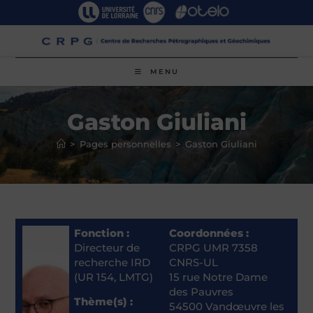
Skip
to
content
MENU
Gaston Giuliani
>
Pages personnelles
>
Gaston Giuliani
Fonction :
Coordonnées :
Directeur de
CRPG UMR 7358
recherche IRD
CNRS-UL
(UR 154, LMTG)
15 rue Notre Dame
des Pauvres
Thème(s) :
54500 Vandœuvre les