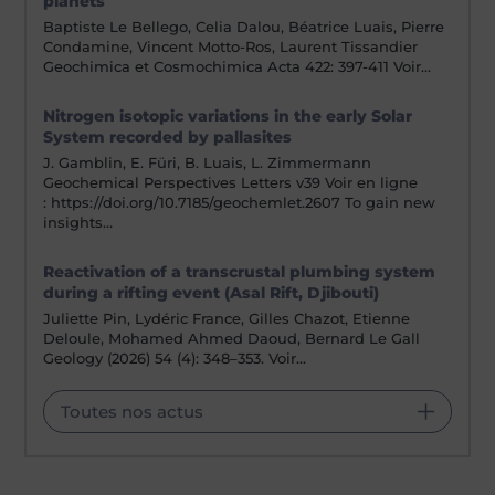
planets
Branquet, Y., Giuliani, G.
Géologie et exploration de l’émeraude colombienne (
Article
Baptiste Le Bellego, Celia Dalou, Béatrice Luais, Pierre
Dans:
Emeraudes, tout un monde !,
p. 195–206,
2022
.
Condamine, Vincent Motto-Ros, Laurent Tissandier
(
BibTeX
)
Geochimica et Cosmochimica Acta 422: 397-411 Voir…
Giuliani, G.
Nitrogen isotopic variations in the early Solar
Les gisements d’émeraude en environnement granitique (
Ar
System recorded by pallasites
Dans:
Emeraudes, tout un monde !,
p. 45–46,
2022
.
J. Gamblin, E. Füri, B. Luais, L. Zimmermann
(
BibTeX
)
Geochemical Perspectives Letters v39 Voir en ligne
: https://doi.org/10.7185/geochemlet.2607 To gain new
Giuliani, G.
insights…
Pourquoi certains gisements d’émeraude sont-ils si particuli
journal
)
Dans:
Reactivation of a transcrustal plumbing system
Emeraudes, tout un monde !,
p. 137–148,
2022
.
(
BibTeX
during a rifting event (Asal Rift, Djibouti)
)
Juliette Pin, Lydéric France, Gilles Chazot, Etienne
Giuliani, G.
Deloule, Mohamed Ahmed Daoud, Bernard Le Gall
Géologie et gen`ese des émeraudes du Panjshir (
Article de 
Geology (2026) 54 (4): 348–353. Voir…
Dans:
Emeraudes, tout un monde !,
p. 265–270,
2022
.
(
BibTeX
)
Toutes nos actus
Giuliani, G., Branquet, Y., Groat, L. A., Marshall, D. D., Fallick, A. 
Typologie des gisements d’émeraude (
Article de journal
)
Dans:
Emeraudes, tout un monde !,
p. 37–44,
2022
.