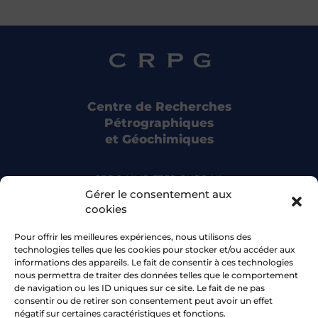
(
BibTeX
)
Michelou, J. C., Cornuz, L., Michelou, Z., Pardieu, V., Giuliani, G.
Les gisements d’émeraude du Pakistan (
Article de journal
)
Dans:
Emeraudes, tout un monde !,
p. 247–258,
2022
.
(
BibTeX
)
Pignatelli, I., Giuliani, G., Morlot, Ch., Salsi, L., Martayan, G.
Centre de Recherches
Les curiosités minéralogiques de l’émeraude colombienne (
Pétrographiques
Dans:
Emeraudes, tout un monde !,
p. 215–226,
2022
.
(
BibTeX
)
et Géochimiques
Schwarz, D., Giuliani, G.
La gemmologie des émeraudes du Brésil (
Article de journal
)
CRPG UMR 7358 CNRS-UL
Dans:
Emeraudes, tout un monde !,
p. 303–310,
2022
.
15 rue Notre Dame des Pauvres
Gérer le consentement aux
(
BibTeX
)
54500 Vandoeuvre-lès-Nancy
cookies
Pignatelli, I., Giuliani, G., Morlot, C., Pardieu, V.
Pour offrir les meilleures expériences, nous utilisons des
The ‘Star of David’ pattern and presence of mac
Bluesky
technologies telles que les cookies pour stocker et/ou accéder aux
and sapphire crystals from Aappaluttoq, Greenl
informations des appareils. Le fait de consentir à ces technologies
journal
)
nous permettra de traiter des données telles que le comportement
Facebook
Dans:
Journal of Gemmology,
vol. 38,
no. 4,
p. 364–375,
2022
.
de navigation ou les ID uniques sur ce site. Le fait de ne pas
consentir ou de retirer son consentement peut avoir un effet
(
Résumé
|
Liens
|
BibTeX
)
négatif sur certaines caractéristiques et fonctions.