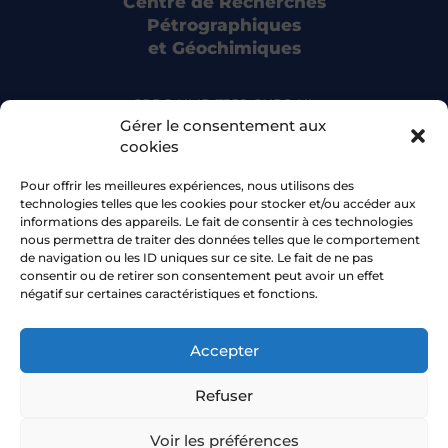
Centre de Recherches
Pétrographiques
et Géochimiques
CRPG UMR 7358 CNRS-UL
15 rue Notre Dame des Pauvres
Gérer le consentement aux
54500 Vandoeuvre-lès-Nancy
cookies
Pour offrir les meilleures expériences, nous utilisons des
Bluesky
technologies telles que les cookies pour stocker et/ou accéder aux
informations des appareils. Le fait de consentir à ces technologies
nous permettra de traiter des données telles que le comportement
Facebook
de navigation ou les ID uniques sur ce site. Le fait de ne pas
consentir ou de retirer son consentement peut avoir un effet
négatif sur certaines caractéristiques et fonctions.
Accepter
© 2026 CRPG •
Université de Lorraine
Refuser
Aide à la navigation
Plan du site
Voir les préférences
Déclaration d’accessibilité