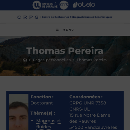
Skip
to
content
MENU
Thomas Pereira
>
Pages personnelles
>
Thomas Pereira
Fonction :
Coordonnées :
Doctorant
CRPG UMR 7358
CNRS-UL
Thème(s) :
15 rue Notre Dame
Magmas et
des Pauvres
fluides
54500 Vandœuvre les