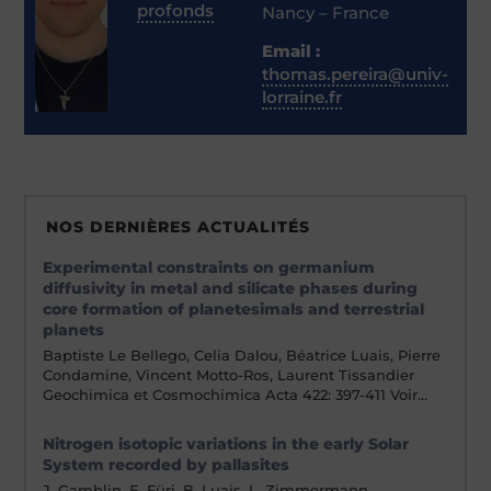
profonds
Nancy – France
Email :
thomas.pereira@univ-
lorraine.fr
NOS DERNIÈRES ACTUALITÉS
Experimental constraints on germanium
diffusivity in metal and silicate phases during
core formation of planetesimals and terrestrial
planets
Baptiste Le Bellego, Celia Dalou, Béatrice Luais, Pierre
Condamine, Vincent Motto-Ros, Laurent Tissandier
Geochimica et Cosmochimica Acta 422: 397-411 Voir…
Nitrogen isotopic variations in the early Solar
System recorded by pallasites
J. Gamblin, E. Füri, B. Luais, L. Zimmermann