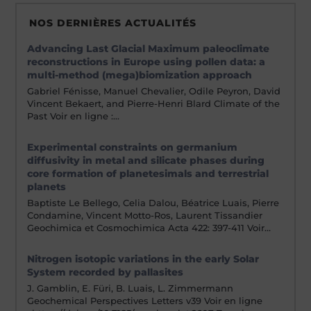
NOS DERNIÈRES ACTUALITÉS
Advancing Last Glacial Maximum paleoclimate
reconstructions in Europe using pollen data: a
multi-method (mega)biomization approach
Gabriel Fénisse, Manuel Chevalier, Odile Peyron, David
Vincent Bekaert, and Pierre-Henri Blard Climate of the
Past Voir en ligne :…
Experimental constraints on germanium
diffusivity in metal and silicate phases during
core formation of planetesimals and terrestrial
planets
Baptiste Le Bellego, Celia Dalou, Béatrice Luais, Pierre
Condamine, Vincent Motto-Ros, Laurent Tissandier
Geochimica et Cosmochimica Acta 422: 397-411 Voir…
Nitrogen isotopic variations in the early Solar
System recorded by pallasites
J. Gamblin, E. Füri, B. Luais, L. Zimmermann
Geochemical Perspectives Letters v39 Voir en ligne