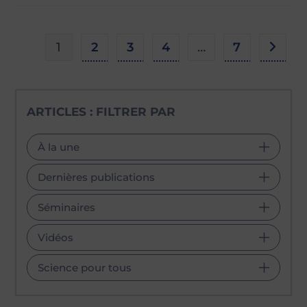
1
2
3
4
…
7
Aller à
ARTICLES : FILTRER PAR
À la une
Dernières publications
Séminaires
Vidéos
Science pour tous